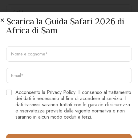
e
o
C
r
*
i
o
t
Scarica la Guida Safari 2026 di
d
t
i
M
Africa di Sam
à
p
e
*
e
s
r
s
N
s
a
o
o
g
m
n
g
e
e
i
E
e
*
Acconsento la Privacy Policy. Il consenso al
o
m
c
G
trattamento dei dati è necessario al fine di accedere
*
a
o
D
al servizio. I dati trasmssi saranno trattati con le
i
g
P
garazie di sicurezza e riservatezza previste dalla
Acconsento la Privacy Policy. Il consenso al trattamento
l
n
R
vigente normativa e non saranno in alcun modo
*
G
dei dati è necessario al fine di accedere al servizio. I
o
*
ceduti a terzi.
D
dati trasmssi saranno trattati con le garazie di sicurezza
m
P
e riservatezza previste dalla vigente normativa e non
e
R
saranno in alcun modo ceduti a terzi.
*
*
INVIA