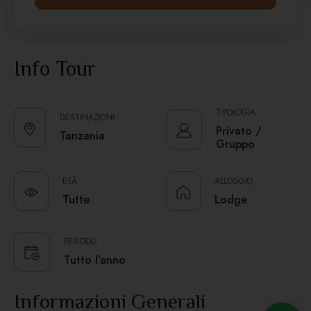
r
e
n
n
i
Info Tour
*
*
TIPOLOGIA
DESTINAZIONI
Privato /
Tanzania
Gruppo
ETÀ
ALLOGGIO
Tutte
Lodge
PERIODO
Tutto l’anno
Informazioni Generali