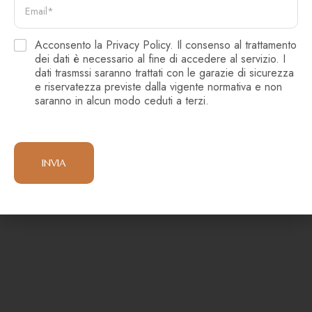
e
m
c
a
o
i
g
Acconsento la Privacy Policy. Il consenso al trattamento
l
n
G
dei dati è necessario al fine di accedere al servizio. I
*
o
D
dati trasmssi saranno trattati con le garazie di sicurezza
m
P
e riservatezza previste dalla vigente normativa e non
e
R
saranno in alcun modo ceduti a terzi.
*
*
INVIA