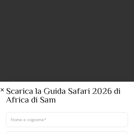
Scarica la Guida Safari 2026 di
Africa di Sam
N
o
m
e
E